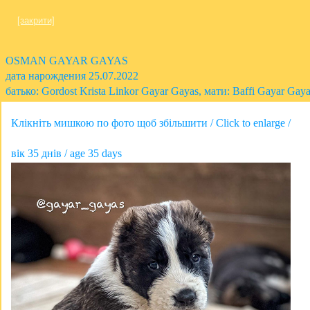
[закрити]
OSMAN GAYAR GAYAS
дата нарождения 25.07.2022
батько: Gordost Krista Linkor Gayar Gayas, мати: Baffi Gayar Gay
Клікніть мишкою по фото щоб збільшити / Click to enlarge /
вік 35 днів / age 35 days